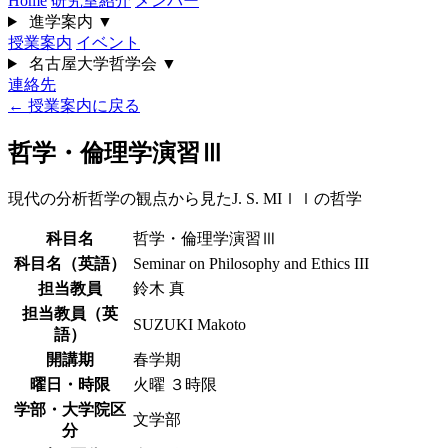
Home
研究室紹介
メンバー
進学案内
▼
授業案内
イベント
名古屋大学哲学会
▼
連絡先
← 授業案内に戻る
哲学・倫理学演習Ⅲ
現代の分析哲学の観点から見たJ. S. MIｌｌの哲学
科目名
哲学・倫理学演習Ⅲ
科目名（英語）
Seminar on Philosophy and Ethics III
担当教員
鈴木 真
担当教員（英
SUZUKI Makoto
語）
開講期
春学期
曜日・時限
火曜 ３時限
学部・大学院区
文学部
分