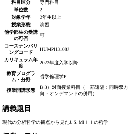
科目区分
専門科目
単位数
2
対象学年
2年生以上
授業形態
演習
他学部生の受講
可
の可否
コースナンバリ
HUMPH3108J
ングコード
カリキュラム年
2022年度入学以降
度
教育プログラ
哲学倫理学P
ム・分野
B-3）対面授業科目（一部遠隔：同時双方
授業開講形態
向・オンデマンドの併用）
講義題目
現代の分析哲学の観点から見たJ. S. MIｌｌの哲学