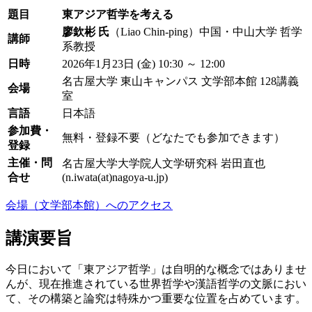
題目
東アジア哲学を考える
廖欽彬 氏
（Liao Chin-ping）中国・中山大学 哲学
講師
系教授
日時
2026年1月23日 (金) 10:30 ～ 12:00
名古屋大学 東山キャンパス 文学部本館 128講義
会場
室
言語
日本語
参加費・
無料・登録不要（どなたでも参加できます）
登録
主催・問
名古屋大学大学院人文学研究科 岩田直也
合せ
(n.iwata(at)nagoya-u.jp)
会場（文学部本館）へのアクセス
講演要旨
今日において「東アジア哲学」は自明的な概念ではありませ
んが、現在推進されている世界哲学や漢語哲学の文脈におい
て、その構築と論究は特殊かつ重要な位置を占めています。