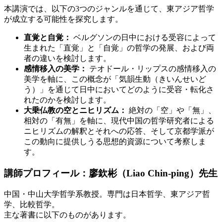
本講演では、以下の3つのジャンルを通じて、東アジア哲学
が成立する可能性を探究します。
直覚と自覚：
ベルグソンの日中における受容によって
生まれた「直覚」と「自覚」の哲学の発展、および両
者の違いを検討します。
感情移入の美学：
テオドール・リップスの感情移入の
美学を軸に、この概念が「気韻生動（きいんせいど
う）」を通じて日中においてどのように受容・転化さ
れたのかを検討します。
大乗仏教の空とニヒリズム：
絶対の「空」や「無」、
相対の「有無」を軸に、現代中国の哲学研究者による
ニヒリズムの解釈とそれへの応答、そして京都学派が
この動向に提供しうる思想的資源について考察しま
す。
講師プロフィール：廖欽彬（Liao Chin-ping）先生
中国・中山大学哲学系教授。専門は日本哲学、東アジア哲
学、比較哲学。
主な著書に以下のものがあります。