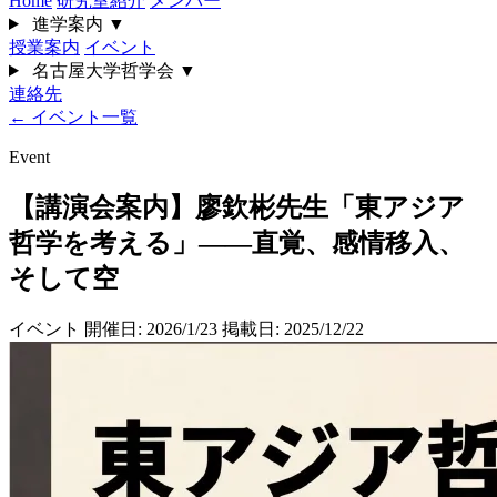
Home
研究室紹介
メンバー
進学案内
▼
授業案内
イベント
名古屋大学哲学会
▼
連絡先
← イベント一覧
Event
【講演会案内】廖欽彬先生「東アジア
哲学を考える」――直覚、感情移入、
そして空
イベント
開催日: 2026/1/23
掲載日: 2025/12/22