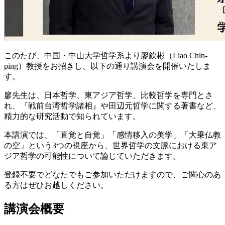
このたび、中国・中山大学哲学系より廖欽彬（Liao Chin-
ping）教授をお招きし、以下の通り講演会を開催いたしま
す。
廖先生は、日本哲学、東アジア哲学、比較哲学を専門とさ
れ、『戦前台湾哲学諸相』や田辺元哲学に関する著書など、
精力的な研究活動で知られています。
本講演では、「直覚と自覚」「感情移入の美学」「大乗仏教
の空」という3つの視座から、世界哲学の文脈における東ア
ジア哲学の可能性について論じていただきます。
登録不要でどなたでもご参加いただけますので、ご関心のあ
る方はぜひお越しください。
講演会概要