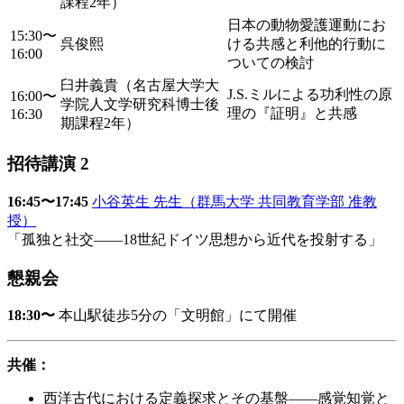
課程2年）
日本の動物愛護運動にお
15:30〜
呉俊熙
ける共感と利他的行動に
16:00
ついての検討
臼井義貴（名古屋大学大
J.S.ミルによる功利性の原
16:00〜
学院人文学研究科博士後
理の『証明』と共感
16:30
期課程2年）
招待講演 2
16:45〜17:45
小谷英生 先生（群馬大学 共同教育学部 准教
授）
「孤独と社交——18世紀ドイツ思想から近代を投射する」
懇親会
18:30〜
本山駅徒歩5分の「文明館」にて開催
共催：
西洋古代における定義探求とその基盤——感覚知覚と